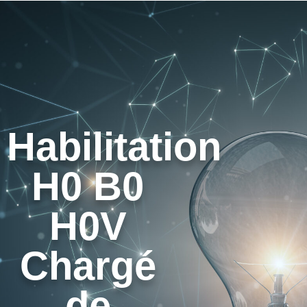
Habilitation
H0 B0
H0V
Chargé
de